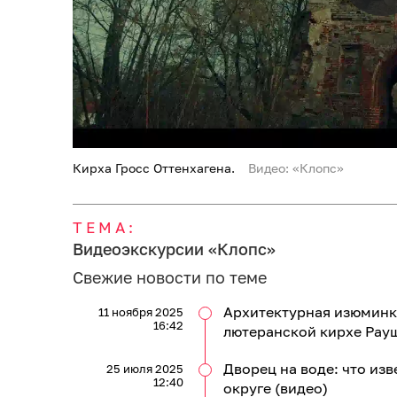
Кирха Гросс Оттенхагена.
Видео: «Клопс»
ТЕМА:
Видеоэкскурсии «Клопс»
Свежие новости по теме
Архитектурная изюминка
11 ноября 2025
16:42
лютеранской кирхе Рауш
Дворец на воде: что из
25 июля 2025
12:40
округе (видео)