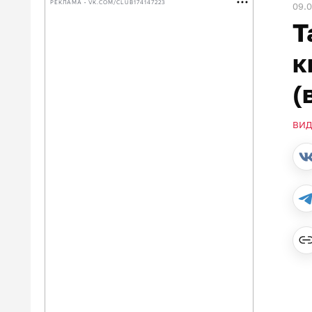
РЕКЛАМА • VK.COM/CLUB174147223
09.
Т
к
(
ВИД