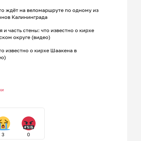
что ждёт на веломаршруте по одному из
онов Калининграда
 и часть стены: что известно о кирхе
ском округе (видео)
то известно о кирхе Шаакена в
ео)
ки
3
0