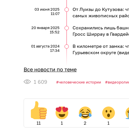
От Луизы до Кутузова: 
03 июня 2025
11:07
самых живописных рай
Сохранились лишь башня
20 января 2025
15:52
Гросс Ширрау в Гвардей
В километре от замка: ч
01 августа 2024
17:34
Гурьевском округе (вид
Все новости по теме
1 609
человеческие истории
видеороли
11
1
2
1