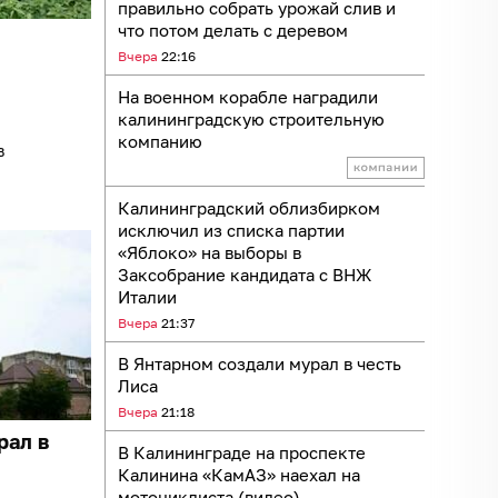
правильно собрать урожай слив и
что потом делать с деревом
Вчера
22:16
На военном корабле наградили
калининградскую строительную
компанию
в
Калининградский облизбирком
исключил из списка партии
«Яблоко» на выборы в
Заксобрание кандидата с ВНЖ
Италии
Вчера
21:37
В Янтарном создали мурал в честь
Лиса
Вчера
21:18
рал в
В Калининграде на проспекте
Калинина «КамАЗ» наехал на
мотоциклиста (видео)