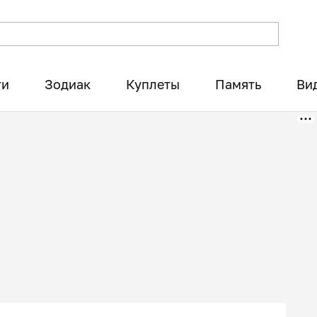
ти
Зодиак
Куплеты
Память
Ви