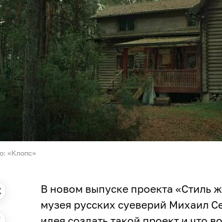
о: «Клопс»
В новом выпуске проекта «Стиль 
музея русских суеверий Михаил Се
идея создать такой проект и что в