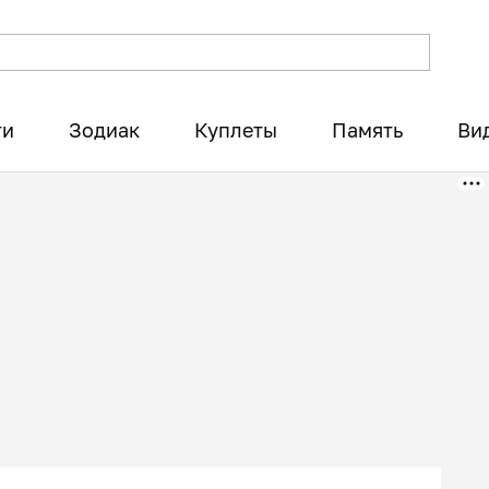
ти
Зодиак
Куплеты
Память
Ви