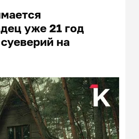
имается
дец уже 21 год
 суеверий на