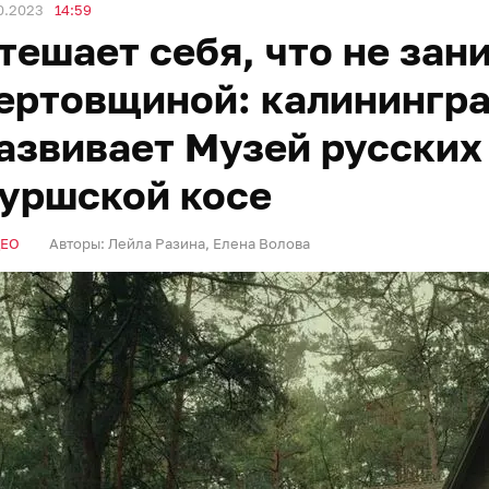
0.2023
14:59
тешает себя, что не зан
ертовщиной: калинингра
азвивает Музей русских
уршской косе
ЕО
Авторы:
Лейла Разина
,
Елена Волова