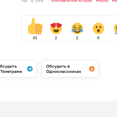
8 048
человеческие истории
музеи
в
61
2
2
6
бсудить
Обсудить в
 Телеграме
Одноклассниках