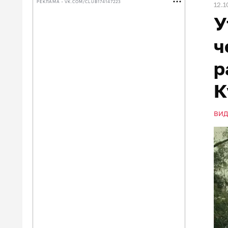
РЕКЛАМА • VK.COM/CLUB174147223
12.1
У
ч
р
К
ВИД