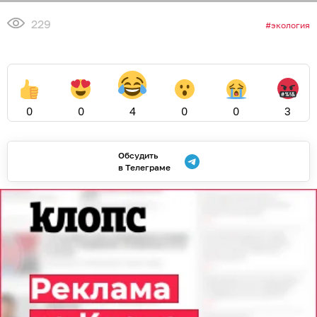
229
экология
0
0
4
0
0
3
Обсудить
в Телеграме