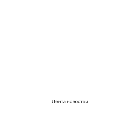
08.08.2026
18:47
Дамир Батыршин
Китайцы без ума от российского
шоколада, молока и мяса — эксперт
РОССИЯ И МИР
Лента новостей