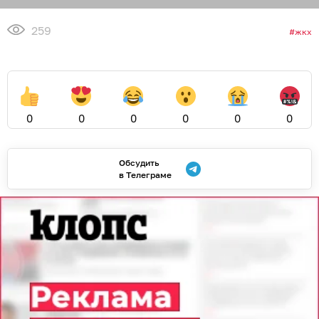
259
жкх
0
0
0
0
0
0
Обсудить
в Телеграме