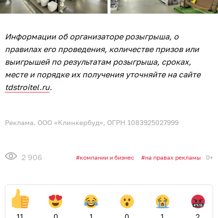
Информации об организаторе розыгрыша, о
правилах его проведения, количестве призов или
выигрышей по результатам розыгрыша, сроках,
месте и порядке их получения уточняйте на сайте
tdstroitel.ru
.
Реклама. ООО «Клинкербуд», ОГРН 1083925027999
2 906
0+
компании и бизнес
на правах рекламы
11
0
1
0
1
2