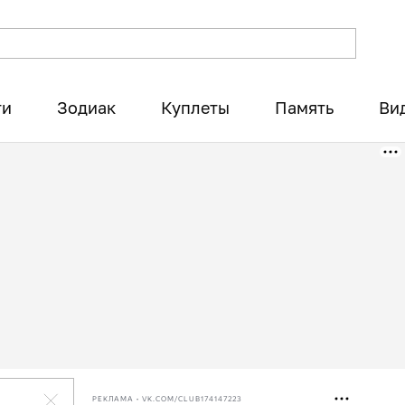
ти
Зодиак
Куплеты
Память
Ви
РЕКЛАМА • VK.COM/CLUB174147223