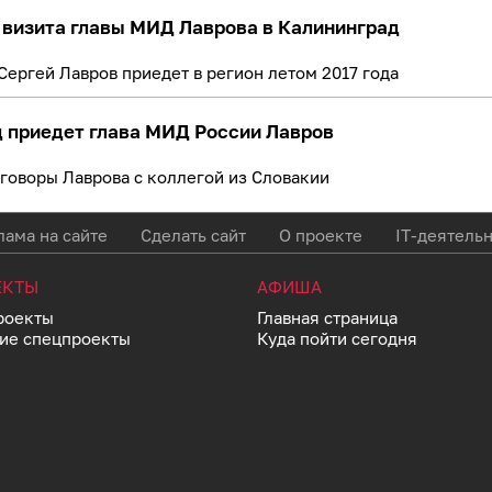
 визита главы МИД Лаврова в Калининград
Сергей Лавров приедет в регион летом 2017 года
д приедет глава МИД России Лавров
говоры Лаврова с коллегой из Словакии
ама на сайте
Сделать сайт
О проекте
IT-деятель
ЕКТЫ
АФИША
роекты
Главная страница
ие спецпроекты
Куда пойти сегодня