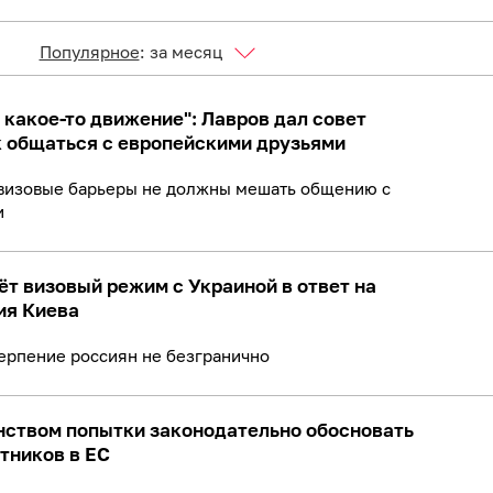
Популярное
:
за месяц
 какое-то движение": Лавров дал совет
к общаться с европейскими друзьями
 визовые барьеры не должны мешать общению с
и
ёт визовый режим с Украиной в ответ на
ия Киева
терпение россиян не безгранично
нством попытки законодательно обосновать
тников в ЕС