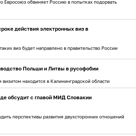
то Евросоюз обвиняет Россию в попытках подорвать
сроке действия электронных виз в
аких виз будет направлено в правительство России
оводство Польши и Литвы в русофобии
м визитом находится в Калининградской области
аде обсудит с главой МИД Словакии
удить перспективы развития двухсторонних отношений