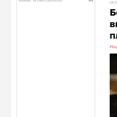
РЕКЛАМА • VK.COM/CLUB174147223
09.
Б
в
п
РЕЦ