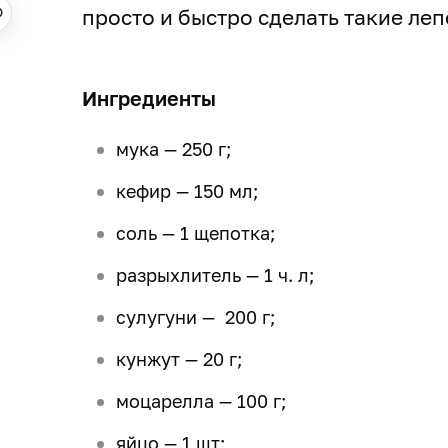
просто и быстро сделать такие ле
Ингредиенты
мука — 250 г;
кефир — 150 мл;
соль — 1 щепотка;
разрыхлитель — 1 ч. л;
сулугуни — 200 г;
кунжут — 20 г;
моцарелла — 100 г;
яйцо — 1 шт;