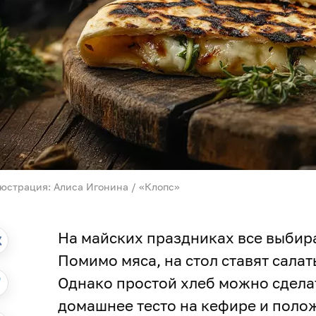
юстрация: Алиса Игонина / «Клопс»
На майских праздниках все выбир
Помимо мяса, на стол ставят салат
Однако простой хлеб можно сделат
домашнее тесто на кефире и полож