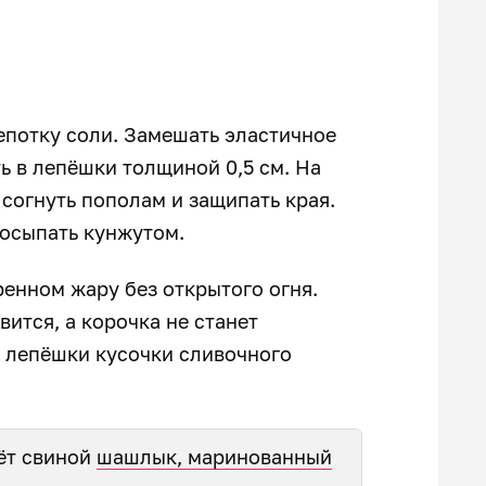
епотку соли. Замешать эластичное
ть в лепёшки толщиной 0,5 см. На
согнуть пополам и защипать края.
посыпать кунжутом.
ренном жару без открытого огня.
вится, а корочка не станет
а лепёшки кусочки сливочного
ёт свиной
шашлык, маринованный