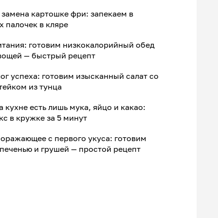
 замена картошке фри: запекаем в
х палочек в кляре
итания: готовим низкокалорийный обед
овощей — быстрый рецепт
ог успеха: готовим изысканный салат со
тейком из тунца
а кухне есть лишь мука, яйцо и какао:
с в кружке за 5 минут
оражающее с первого укуса: готовим
 печенью и грушей — простой рецепт