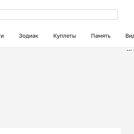
ти
Зодиак
Куплеты
Память
Ви