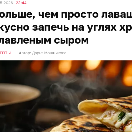
05.2026
23:44
ольше, чем просто лава
кусно запечь на углях х
лавленым сыром
ЕПТЫ
Автор:
Дарья Мошникова