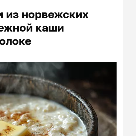
м из норвежских
нежной каши
молоке