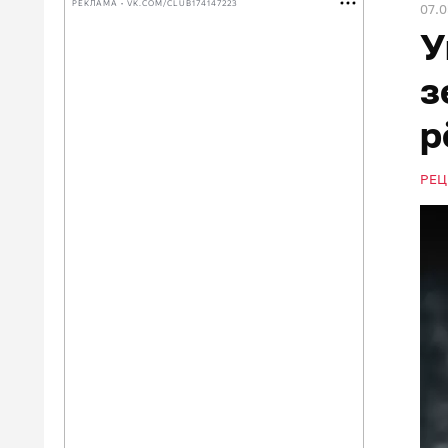
РЕКЛАМА • VK.COM/CLUB174147223
07.
У
з
р
РЕЦ