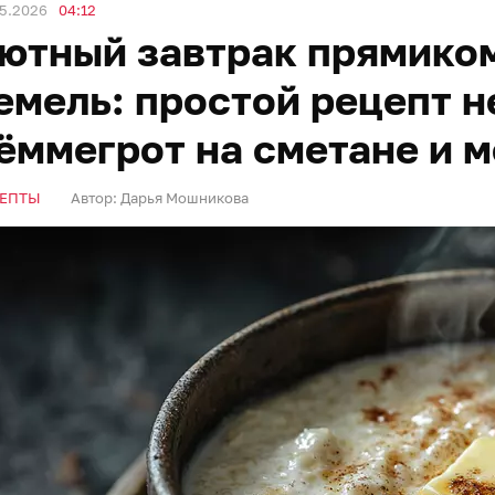
05.2026
04:12
ютный завтрак прямико
емель: простой рецепт 
ёммегрот на сметане и 
ЕПТЫ
Автор:
Дарья Мошникова