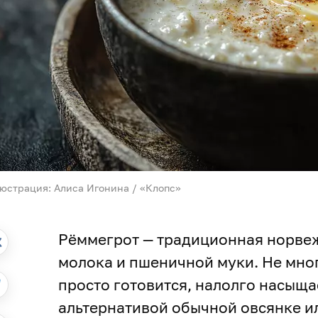
юстрация: Алиса Игонина / «Клопс»
Рёммегрот — традиционная норвеж
молока и пшеничной муки. Не мног
просто готовится, налолго насыща
альтернативой обычной овсянке ил