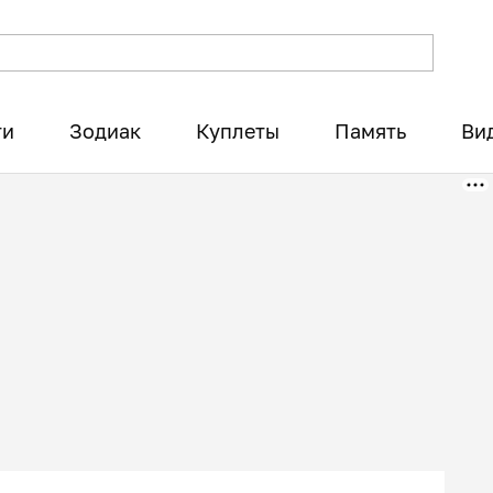
ти
Зодиак
Куплеты
Память
Ви