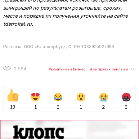
выигрышей по результатам розыгрыша, сроках,
месте и порядке их получения уточняйте на сайте
tdstroitel.ru
.
Реклама. ООО «Клинкербуд», ОГРН 1083925027999
3 584
0+
компании и бизнес
на правах рекламы
13
1
2
1
2
2