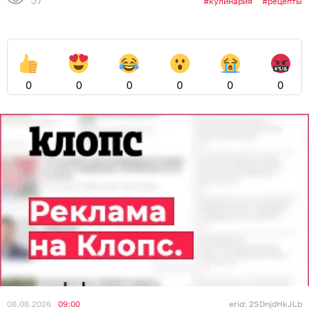
57
кулинария
рецепты
0
0
0
0
0
0
08.08.2026
09:00
erid: 2SDnjdHkJLb