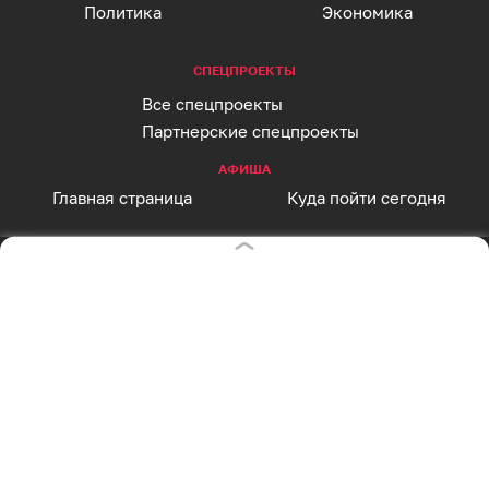
Политика
Экономика
СПЕЦПРОЕКТЫ
Все спецпроекты
Партнерские спецпроекты
АФИША
Главная страница
Куда пойти сегодня
СОЦСЕТИ
Вконтакте
Telegram
MAX
Одноклассники
Rutube
Дзен
Оставаясь на сайте, Вы даете согласие на
RSS
использование cookies, которые мы используем