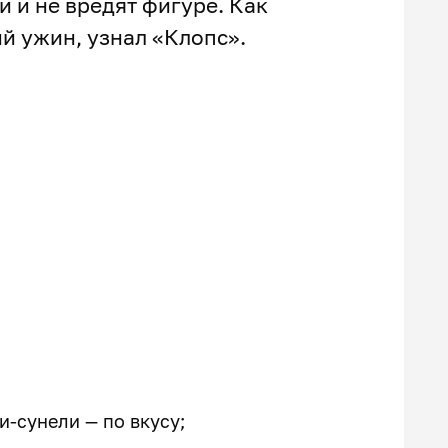
и и не вредят фигуре. Как
ий ужин, узнал «Клопс».
и-сунели — по вкусу;