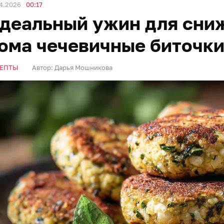
4.2026
00:17
деальный ужин для сниж
ома чечевичные биточки
ЕПТЫ
Автор:
Дарья Мошникова