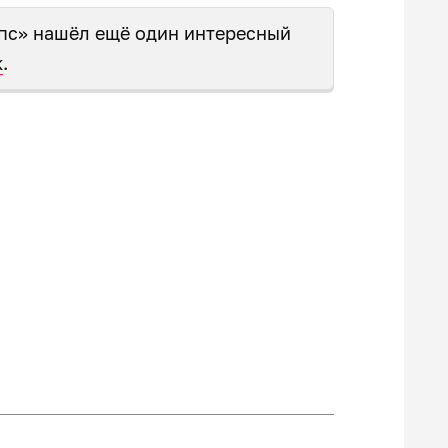
пс» нашёл ещё один интересный
к
.