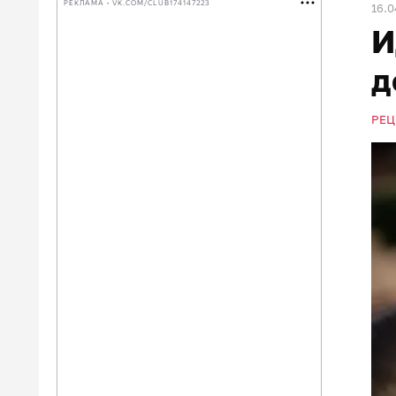
РЕКЛАМА • VK.COM/CLUB174147223
16.0
И
д
РЕЦ