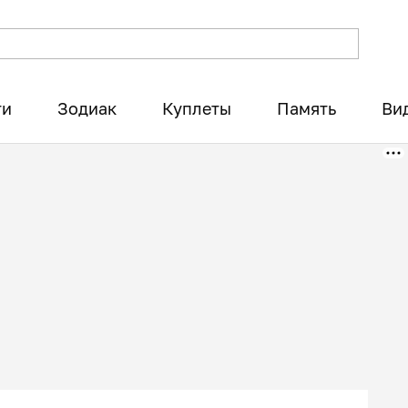
ти
Зодиак
Куплеты
Память
Ви