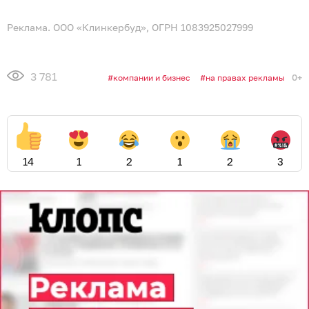
Реклама. ООО «Клинкербуд», ОГРН 1083925027999
3 781
0+
компании и бизнес
на правах рекламы
14
1
2
1
2
3