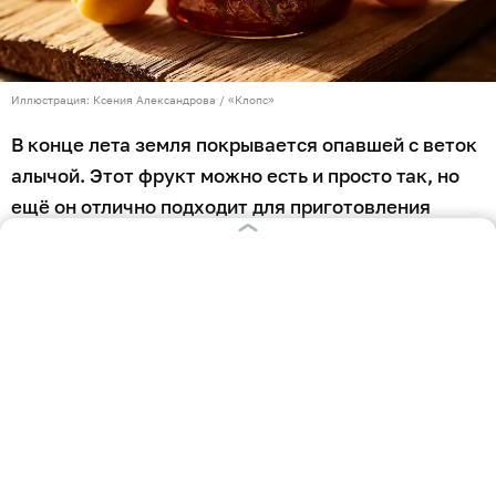
Иллюстрация: Ксения Александрова / «Клопс»
В конце лета земля покрывается опавшей с веток
алычой. Этот фрукт можно есть и просто так, но
ещё он отлично подходит для приготовления
варенья. Янтарное лакомство привлекает
благородным кисло-сладким вкусом и
потрясающим ароматом. Такое угощение
подходит к вечернему чаю, а также служит
превосходной начинкой для домашней выпечки.
Простым рецептом варенья из алычи с «Клопс»
поделились опытные домохозяйки.