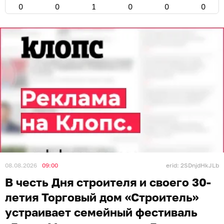
0
0
1
0
0
0
08.08.2026
09:00
erid: 2SDnjdHkJLb
В честь Дня строителя и своего 30-
летия Торговый дом «Строитель»
устраивает семейный фестиваль