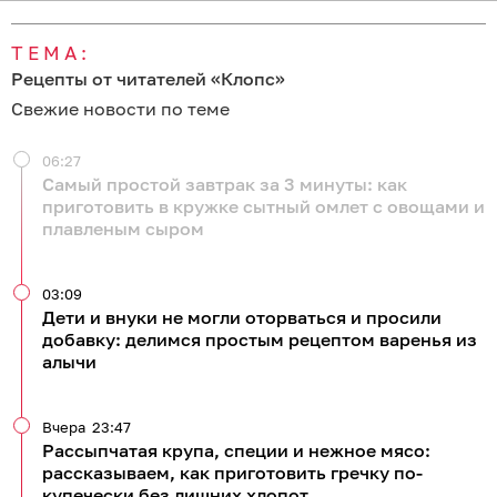
ТЕМА:
Рецепты от читателей «Клопс»
Свежие новости по теме
06:27
Самый простой завтрак за 3 минуты: как
приготовить в кружке сытный омлет с овощами и
плавленым сыром
03:09
Дети и внуки не могли оторваться и просили
добавку: делимся простым рецептом варенья из
алычи
Вчера
23:47
Рассыпчатая крупа, специи и нежное мясо:
рассказываем, как приготовить гречку по-
купечески без лишних хлопот