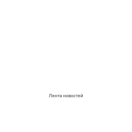
2
0
0
2
0
4
Лента новостей
РУБРИКИ
Афиша
Происшествия
Общество
Авто