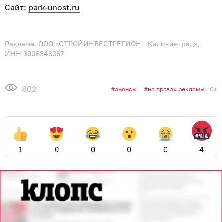
Сайт:
park-unost.ru
Реклама. ООО «СТРОЙИНВЕСТРЕГИОН - Калининград»,
ИНН 3906346067
802
0+
анонсы
на правах рекламы
1
0
0
0
0
4