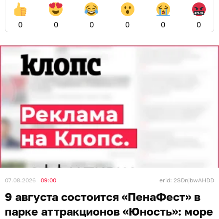
0
0
0
0
0
0
07.08.2026
09:00
erid: 2SDnjbwAHDD
9 августа состоится «ПенаФест» в
парке аттракционов «Юность»: море