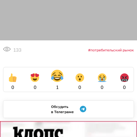
133
потребительский рынок
0
0
1
0
0
0
Обсудить
в Телеграме