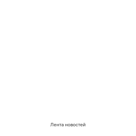
0
0
0
0
0
0
РУБРИКИ
Афиша
Происшествия
Общество
Авто
Лента новостей
Политика
Экономика