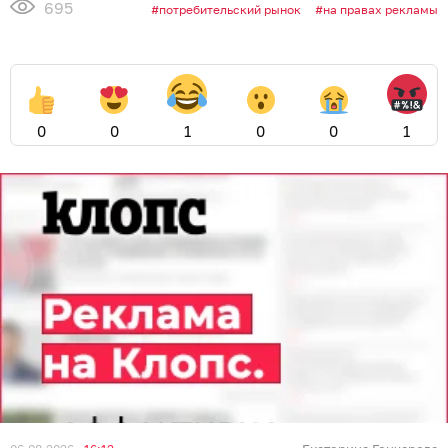
695
потребительский рынок
на правах рекламы
0
0
1
0
0
1