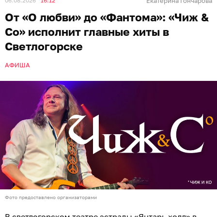
06.08.2026
16:12
Екатерина Гончарова
От «О любви» до «Фантома»: «Чиж &
Co» исполнит главные хиты в
Светлогорске
АФИША
Фото предоставлено организаторами
В светлогорском театре эстрады «Янтарь-холл» в