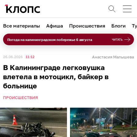
Все материалы
Афиша
Происшествия
Блоги
Т
Погода на калининградском побережье 6 августа
ЧИТАТЬ
26.06.2026
11:12
Анастасия Малышева
В Калининграде легковушка
влетела в мотоцикл, байкер в
больнице
ПРОИСШЕСТВИЯ