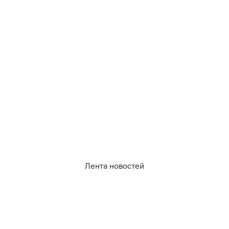
Лента новостей
316
религия
потребительский рынок