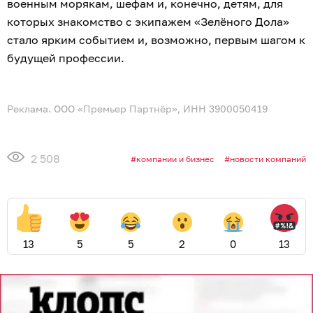
военным морякам, шефам и, конечно, детям, для
которых знакомство с экипажем «Зелёного Дола»
стало ярким событием и, возможно, первым шагом к
будущей профессии.
Реклама. ООО «Премьер Партнёр», ИНН 3900050419
2 508
компании и бизнес
новости компаний
13
5
5
2
0
13