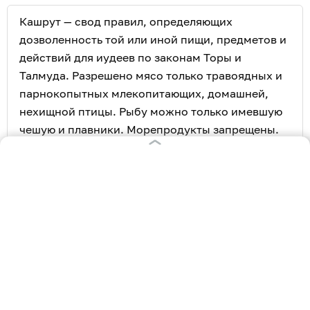
Кашрут — свод правил, определяющих
дозволенность той или иной пищи, предметов и
действий для иудеев по законам Торы и
Талмуда. Разрешено мясо только травоядных и
парнокопытных млекопитающих, домашней,
нехищной птицы. Рыбу можно только имевшую
чешую и плавники. Морепродукты запрещены.
Нельзя смешивать мясное и молочное. Овощи и
фрукты для еды должны быть без насекомых.
Особым образом следует отбирать
исключительно здоровый скот, производить его
забой, готовить все продукты и посуду.
На старинном кладбище в районе Юбилейной
открыли мемориальную доску
в честь воинов-
евреев, штурмовавших Кёнигсберг.