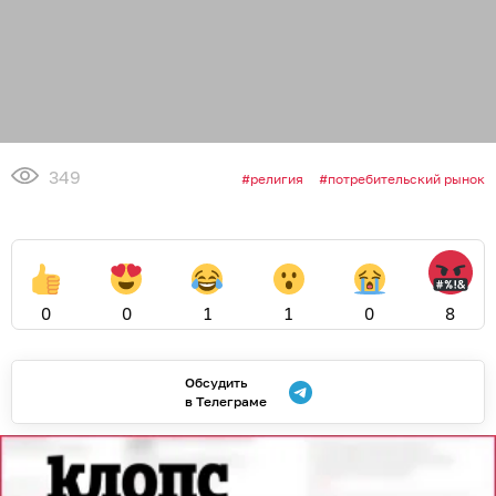
349
религия
потребительский рынок
0
0
1
1
0
8
Обсудить
в Телеграме