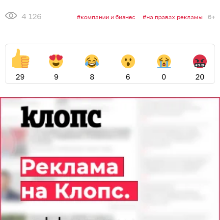
4 126
6+
компании и бизнес
на правах рекламы
29
9
8
6
0
20