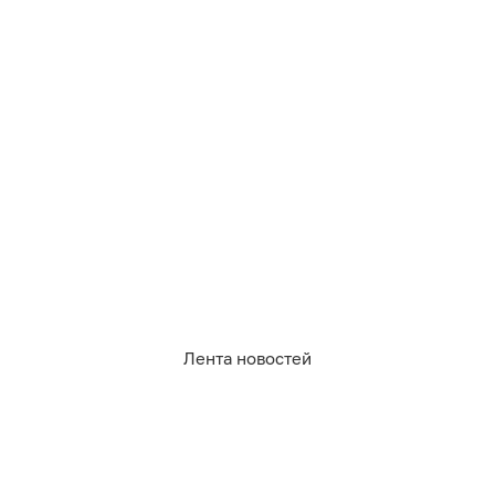
854
суды
19
0
1
0
2
3
Обсудить
в Телеграме
Лента новостей