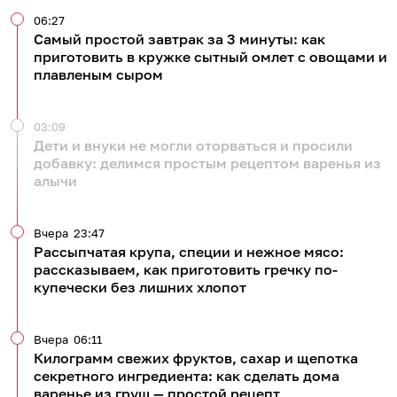
06:27
Самый простой завтрак за 3 минуты: как
приготовить в кружке сытный омлет с овощами и
плавленым сыром
03:09
Дети и внуки не могли оторваться и просили
добавку: делимся простым рецептом варенья из
алычи
Вчера
23:47
Рассыпчатая крупа, специи и нежное мясо:
рассказываем, как приготовить гречку по-
купечески без лишних хлопот
Вчера
06:11
Килограмм свежих фруктов, сахар и щепотка
секретного ингредиента: как сделать дома
варенье из груш — простой рецепт