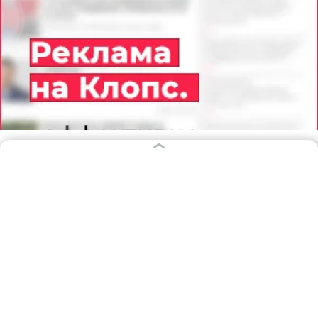
08.08.2026
23:47
Дарья Мошникова
Рассыпчатая крупа, специи и
нежное мясо: рассказываем, как
приготовить гречку по-купечески
без лишних хлопот
РЕЦЕПТЫ