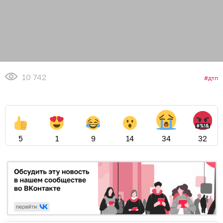
10 742
дтп
5
1
9
14
34
32