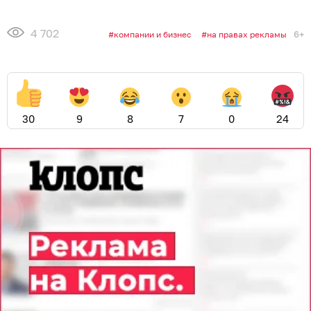
4 702
6+
компании и бизнес
на правах рекламы
30
9
8
7
0
24