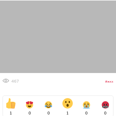
467
жкх
1
0
0
1
0
0