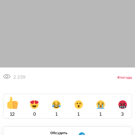
2 239
погода
12
0
1
1
1
3
Обсудить