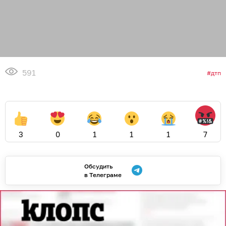
591
дтп
3
0
1
1
1
7
Обсудить
в Телеграме