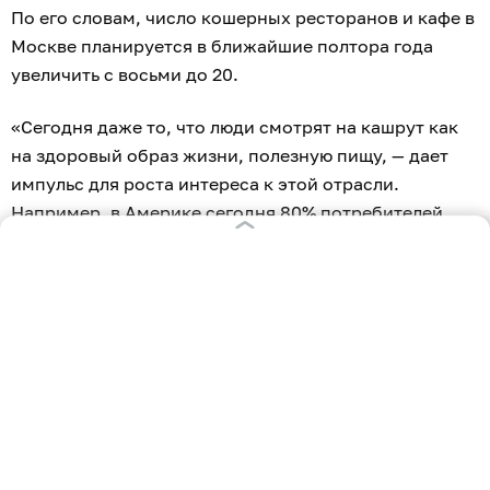
По его словам, число кошерных ресторанов и кафе в
Москве планируется в ближайшие полтора года
увеличить с восьми до 20.
«Сегодня даже то, что люди смотрят на кашрут как
на здоровый образ жизни, полезную пищу, — дает
импульс для роста интереса к этой отрасли.
Например, в Америке сегодня 80% потребителей
кашрута — необязательно евреи. Это люди, которые
понимают, что кошерное более полезно. Многие
действительно осторожно относятся к тому, что
входит в состав продукта и как он приготовлен», —
сказал Берл Лазар.
По его утверждению, сегодня стало общеизвестным,
что неполезно есть молочные и мясные продукты
вместе, смешивать рыбу и мясо. А в Торе это все