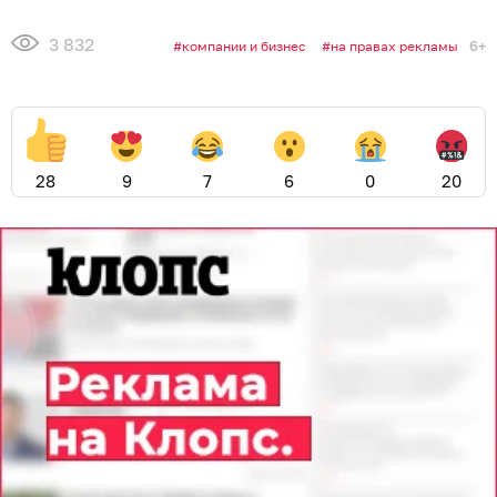
3 832
6+
компании и бизнес
на правах рекламы
28
9
7
6
0
20