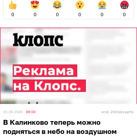
0
0
0
0
0
0
05.08.2026
09:00
erid: 2SDnjevapHy
В Калинково теперь можно
подняться в небо на воздушном