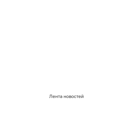
0
0
0
0
0
0
Лента новостей
06.08.2026
15:52
Дамир Батыршин
В Литве опасаются атаки
украинских беспилотников
РОССИЯ И МИР