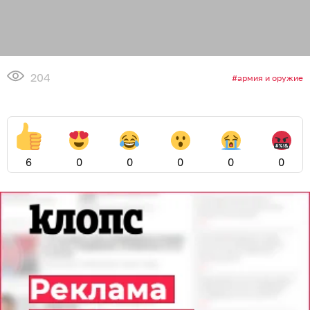
204
армия и оружие
6
0
0
0
0
0