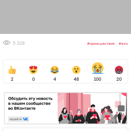
5 328
происшествия
жкх
2
0
4
48
100
20