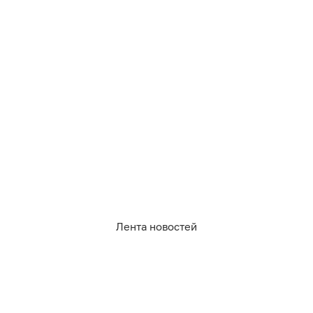
07.08.2026
15:37
Екатерина Гончарова
От классики до киномузыки: два
органных концерта выходных в
Калининградской филармонии
АФИША
Лента новостей