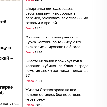
Шпаргалка для садоводов:
рассказываем, как собирать
персики, ухаживать за оголёнными
тей
ветками и кроной
Вчера
22:24
Финалиста калининградского
Кубка Балтики по теннису 2025
дисквалифицировали на 3 года
ицу в
Вчера
22:16
ский —
Вместо Испании проживут год в
колонии: кубинец из Калининграда
помогал двоим землякам попасть в
ЕС
Вчера
21:34
 парке
Жители Светлогорска на две
ы,
недели остались без переправы
через реку
ю пену под
Вчера
20:43