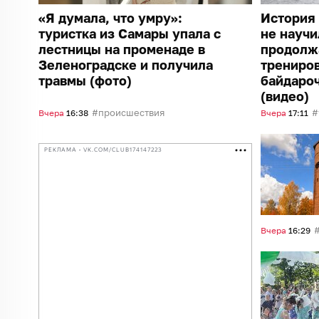
«Я думала, что умру»:
История 
туристка из Самары упала с
не научи
лестницы на променаде в
продолж
Зеленоградске и получила
трениро
травмы (фото)
байдароч
(видео)
происшествия
Вчера
16:38
Вчера
17:11
РЕКЛАМА • VK.COM/CLUB174147223
Вчера
16:29