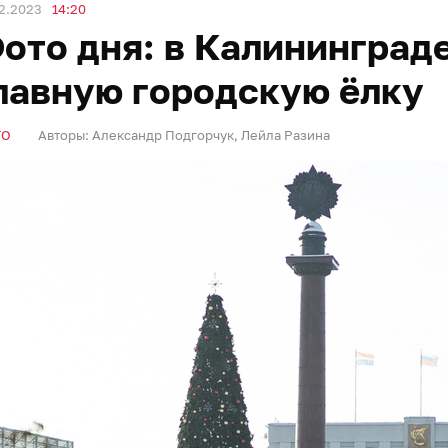
2.2023
14:20
ото дня: в Калининград
лавную городскую ёлку
ТО
Авторы:
Александр Подгорчук
,
Лейла Разина