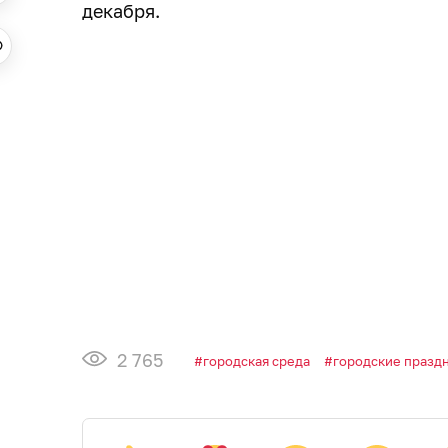
декабря.
2 765
городская среда
городские празд