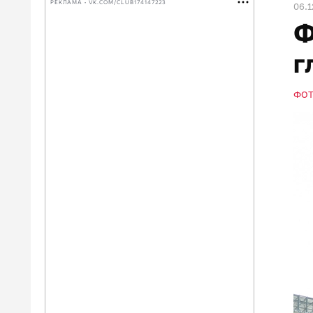
РЕКЛАМА • VK.COM/CLUB174147223
06.1
Ф
г
ФО