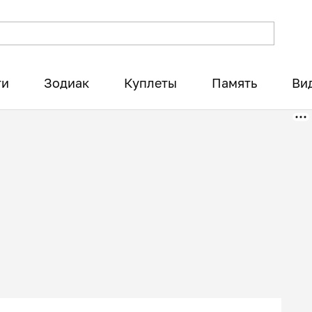
ти
Зодиак
Куплеты
Память
Ви