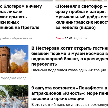
с блогером ничему
«Поменяли светофор —
ла: лихачи
сразу пробка и затор»:
ают срывать
музыкальный дайджест
вки юных
калининградских новос
ников на Преголе
за неделю (видео)
учеба и образование
дороги
Вчера
20:01
В Нестерове хотят открыть гостин
бывшей тюрьме и музей космоса в
водонапорной башне, а краеведче
переселить
Планами поделился глава администрации
городская среда
9 августа состоится «ПенаФест» в
аттракционов «Юность»: море пен
веселья и ярких эмоций
В этот летний день окунитесь в прохладну