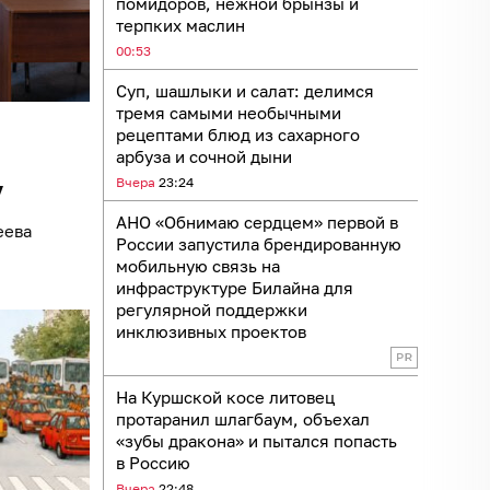
помидоров, нежной брынзы и
терпких маслин
00:53
Суп, шашлыки и салат: делимся
тремя самыми необычными
рецептами блюд из сахарного
арбуза и сочной дыни
Вчера
23:24
у
АНО «Обнимаю сердцем» первой в
еева
России запустила брендированную
мобильную связь на
инфраструктуре Билайна для
регулярной поддержки
инклюзивных проектов
На Куршской косе литовец
протаранил шлагбаум, объехал
«зубы дракона» и пытался попасть
в Россию
Вчера
22:48