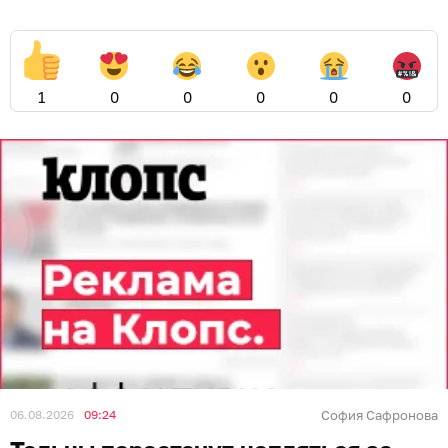
1
0
0
0
0
0
06.08.2026
09:24
София Сафронова