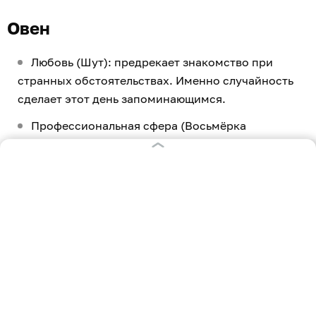
Овен
Любовь (Шут): предрекает знакомство при
странных обстоятельствах. Именно случайность
сделает этот день запоминающимся.
Профессиональная сфера (Восьмёрка
Пентаклей): говорит о работе, которая сначала
покажется рутинной, но именно она принесёт
самый заметный результат.
Здоровье (Колесо Фортуны): символизирует
быстрое улучшение самочувствия после
небольших изменений в привычном режиме.
Телец