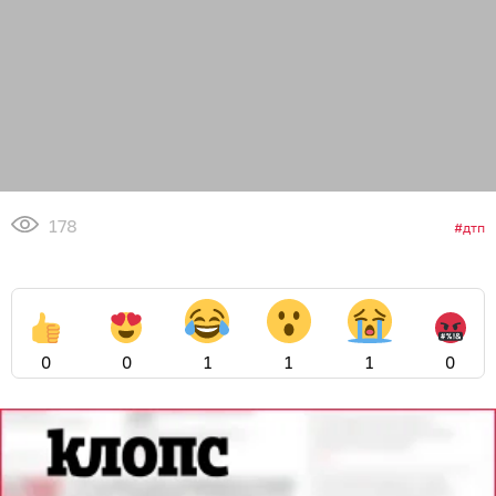
178
дтп
0
0
1
1
1
0