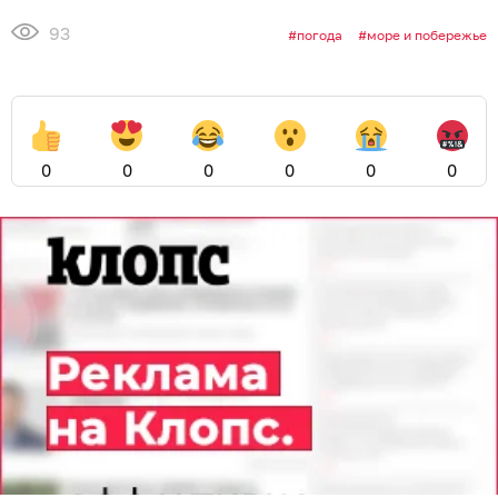
93
погода
море и побережье
0
0
0
0
0
0