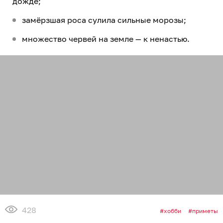
дожде;
замёрзшая роса сулила сильные морозы;
множество червей на земле — к ненастью.
428
хобби
приметы