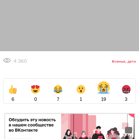
4 360
семья, дети
6
0
7
1
19
3