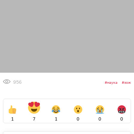
956
наука
зож
1
7
1
0
0
0