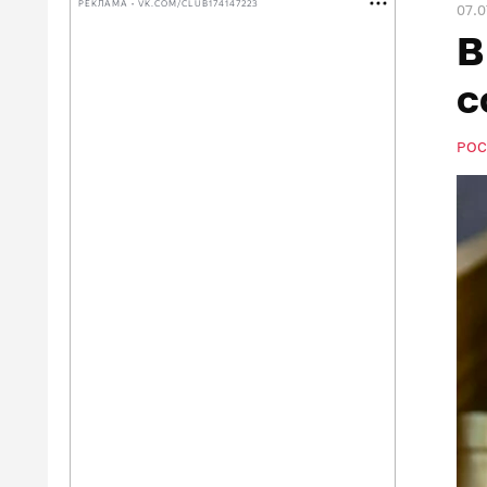
РЕКЛАМА • VK.COM/CLUB174147223
07.0
В
с
РОС