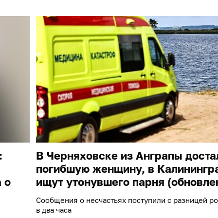
:
В Черняховске из Анграпы доста
погибшую женщину, в Калинингр
 о
ищут утонувшего парня (обновле
Сообщения о несчастьях поступили с разницей р
в два часа