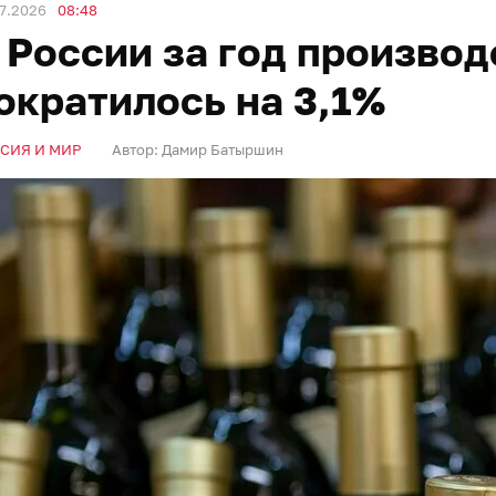
7.2026
08:48
 России за год производ
ократилось на 3,1%
СИЯ И МИР
Автор:
Дамир Батыршин