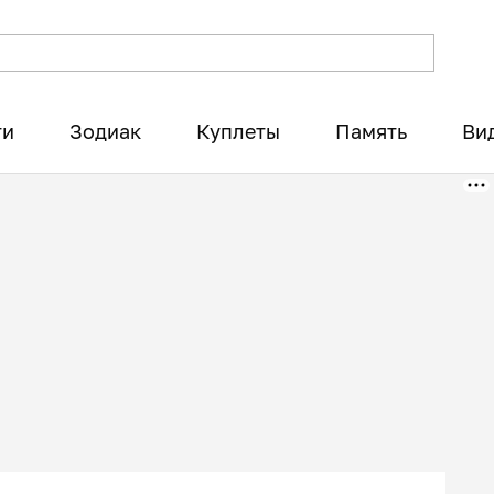
ти
Зодиак
Куплеты
Память
Ви