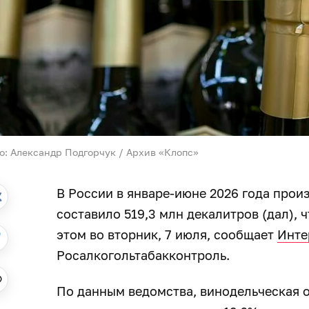
о: Александр Подгорчук / Архив «Клопс»
В России в январе-июне 2026 года прои
составило 519,3 млн декалитров (дал), 
этом во вторник, 7 июля, сообщает
Инте
Росалкогольтабакконтроль.
По данным ведомства, винодельческая о