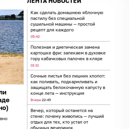
ЛЕНТА НОВОСТЕЙ
Как сделать домашнюю яблочную
пастилу без специальной
сушильной машины — простой
рецепт для каждого
05:42
Полезная и диетическая замена
картошке фри: запекаем в духовке
гору кабачковых палочек в кляре
01:11
Сочные листья без лишних хлопот:
как поливать, подкармливать и
защищать белокочанную капусту в
ли
конце лета — инструкция
аде
Вчера
22:45
но)
Вечер, который останется на
стене: почему живопись — лучший
овно
отдых для тех, кто устал от
обычных вечеринок