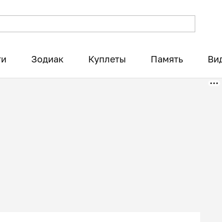
ти
Зодиак
Куплеты
Память
Ви