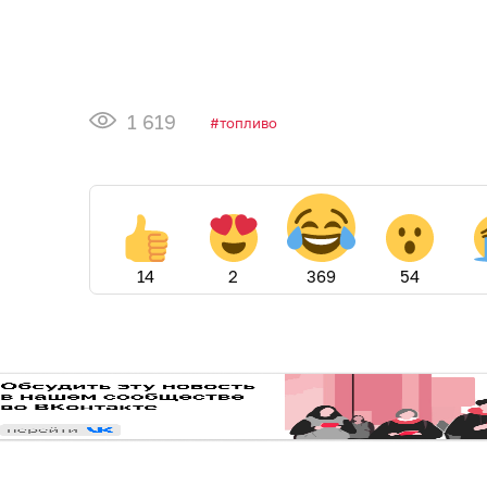
1 619
топливо
14
2
369
54