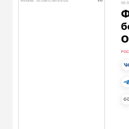
РЕКЛАМА • VK.COM/CLUB174147223
06.
Ф
б
О
РОС