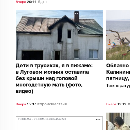
дтп
Вчера
20:44
Дети в трусиках, я в пижаме:
Облачно 
в Луговом молния оставила
Калининг
без крыши над головой
пятницу,
многодетную мать (фото,
Температур
видео)
происшествия
Вчера
15:37
Вчера
19:12
РЕКЛАМА • VK.COM/CLUB174147223