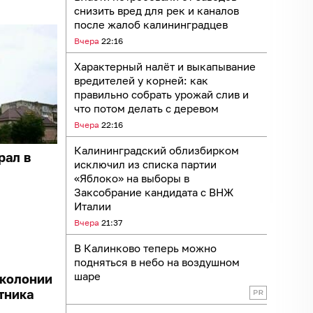
снизить вред для рек и каналов
после жалоб калининградцев
Вчера
22:16
Характерный налёт и выкапывание
вредителей у корней: как
правильно собрать урожай слив и
что потом делать с деревом
Вчера
22:16
Калининградский облизбирком
рал в
исключил из списка партии
«Яблоко» на выборы в
Заксобрание кандидата с ВНЖ
Италии
Вчера
21:37
В Калинково теперь можно
подняться в небо на воздушном
шаре
 колонии
тника