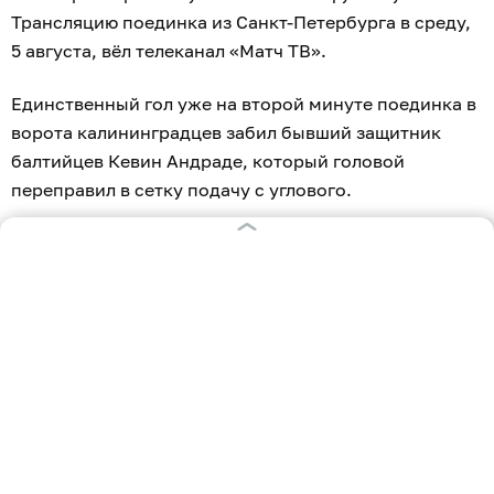
Трансляцию поединка из Санкт-Петербурга в среду,
5 августа, вёл телеканал «Матч ТВ».
Единственный гол уже на второй минуте поединка в
ворота калининградцев забил бывший защитник
балтийцев Кевин Андраде, который головой
переправил в сетку подачу с углового.
Команда Андрея Талалаева, выпустившего, по сути,
резервный состав, не спасовала перед чемпионом
страны. В первом тайме Поспелов был близок к
тому, чтобы по-хоккейному завести мяч в ворота. Но
оборона хозяев справлялась с атаками балтийцев.
Во втором тайме калининградцы могли сравнять
счёт в концовке. Удар Максима Петрова и добивание
Ковача отразили защитники и голкипер Москвичёв.