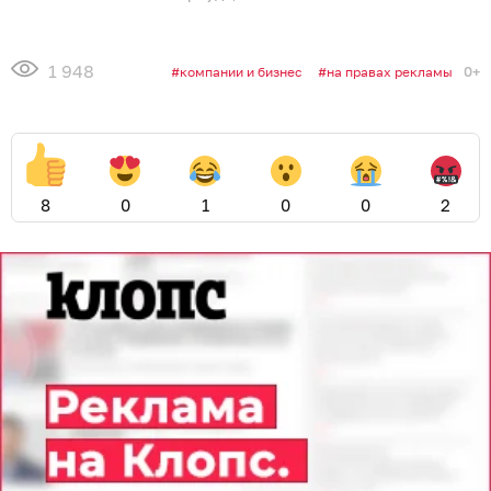
1 948
0+
компании и бизнес
на правах рекламы
8
0
1
0
0
2