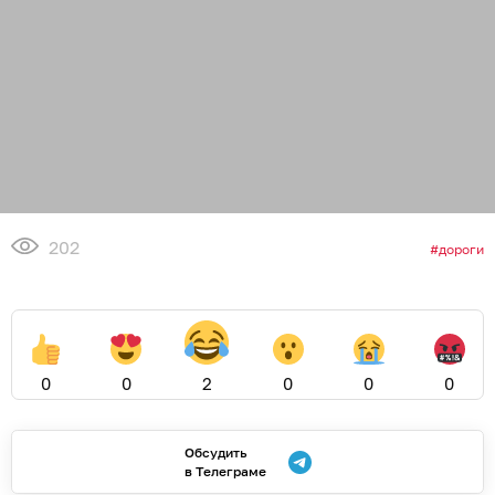
202
дороги
0
0
2
0
0
0
Обсудить
в Телеграме