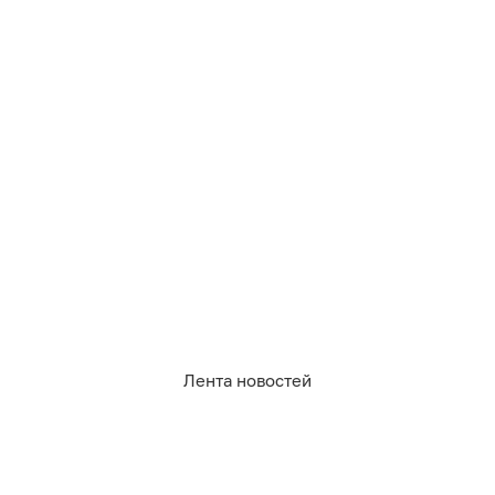
что посмотреть
природа
казахстан
20
калининградцы
архитектура
балтийское море
закаты
курган
0
0
0
0
0
0
Обсудить
в Телеграме
Лента новостей