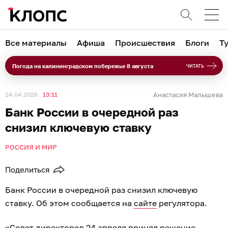
Все материалы
Афиша
Происшествия
Блоги
Т
Погода на калининградском побережье 8 августа
ЧИТАТЬ
24.04.2026
13:11
Анастасия Малышева
Банк России в очередной раз
снизил ключевую ставку
РОССИЯ И МИР
Поделиться
Банк России в очередной раз снизил ключевую
ставку. Об этом сообщается на
сайте
регулятора.
«Совет директоров 24 апреля принял решение