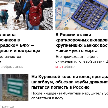
оловина
В России ставки
сников в
краткосрочных вкладов
градском БФУ —
крупнейших банках дос
дние и иностранцы
максимума с марта
оставляется
Это происходит на фоне
е
снижения ключевой ставки 
 и образование
банки
15:24
На Куршской косе литовец протар
шлагбаум, объехал «зубы дракона
пытался попасть в Россию
После инцидента 40-летний нарушитель у
спрятаться в лесу
границы