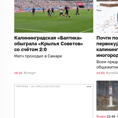
Калининградская «Балтика»
Почти п
обыграла «Крылья Советов»
первокур
со счётом 2:0
калинин
иногоро
Матч проходил в Самаре
Всем пред
общежити
спорт
учеба
16:33
14:50
РЕКЛАМА • VK.COM/CLUB174147223
Вчера
22:48