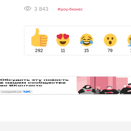
3 843
шоу-бизнес
292
11
15
79