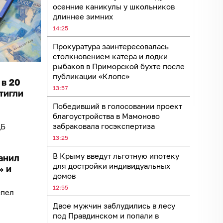
осенние каникулы у школьников
длиннее зимних
14:25
Прокуратура заинтересовалась
столкновением катера и лодки
рыбаков в Приморской бухте после
публикации «Клопс»
 в 20
13:57
тигли
Победивший в голосовании проект
благоустройства в Мамоново
забраковала госэкспертиза
ЦБ
13:25
В Крыму введут льготную ипотеку
анил
для достройки индивидуальных
» и
домов
12:55
спел
Двое мужчин заблудились в лесу
под Правдинском и попали в