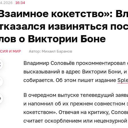
04.2026
16:34
Взаимное кокетство»: В
тказался извиняться пос
лов о Виктории Боне
СИЯ И МИР
Автор:
Михаил Баранов
Владимир Соловьёв прокомментировал с
высказываний в адрес Виктории Бони, и 
собирается. Об этом пишет издание
Sple
В очередном выпуске телеведущий заяви
и напомнил об их прежнем совместном 
кокетством». Отвечая на критику, Солов
считает оскорблением или нецензурной 