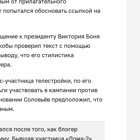
ным от прилагательного
 попытался обосновать ссылкой на
ащение к президенту Виктория Боня
якобы проверил текст с помощью
ыводу, что его стилистика
ера.
с-участница телестройки, по его
ьги участвовать в кампании против
сновании Соловьёв предположил, что
зным.
лся после того, как блогер
ину. Бывшая участница «Дома-2»