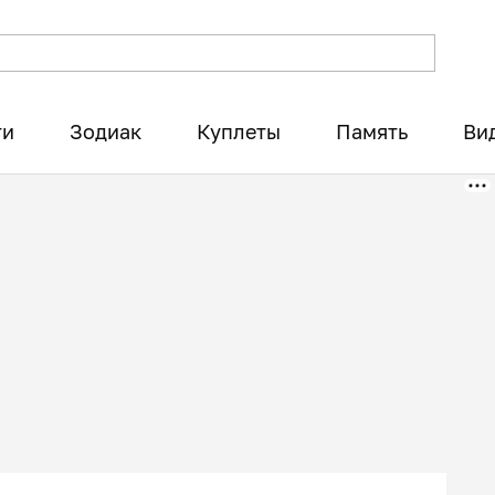
ти
Зодиак
Куплеты
Память
Ви