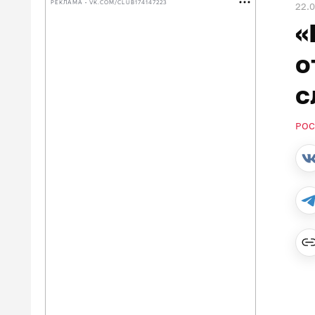
РЕКЛАМА • VK.COM/CLUB174147223
22.
«
о
с
РОС