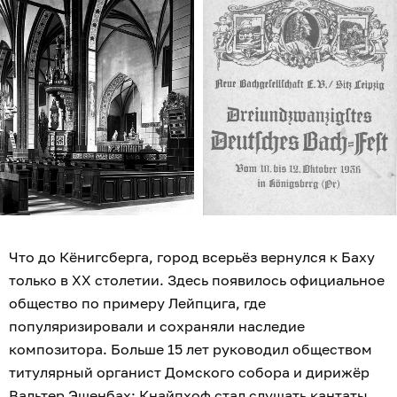
Что до Кёнигсберга, город всерьёз вернулся к Баху
только в XX столетии. Здесь появилось официальное
общество по примеру Лейпцига, где
популяризировали и сохраняли наследие
композитора. Больше 15 лет руководил обществом
титулярный органист Домского собора и дирижёр
Вальтер Эшенбах: Кнайпхоф стал слушать кантаты,