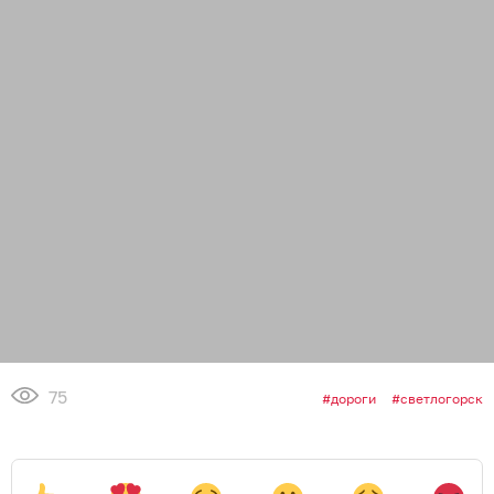
75
дороги
светлогорск