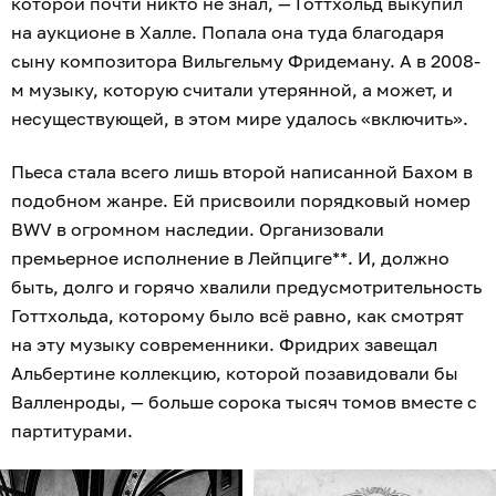
которой почти никто не знал, — Готтхольд выкупил
на аукционе в Халле. Попала она туда благодаря
сыну композитора Вильгельму Фридеману. А в 2008-
м музыку, которую считали утерянной, а может, и
несуществующей, в этом мире удалось «включить».
Пьеса стала всего лишь второй написанной Бахом в
подобном жанре. Ей присвоили порядковый номер
BWV в огромном наследии. Организовали
премьерное исполнение в Лейпциге**. И, должно
быть, долго и горячо хвалили предусмотрительность
Готтхольда, которому было всё равно, как смотрят
на эту музыку современники. Фридрих завещал
Альбертине коллекцию, которой позавидовали бы
Валленроды, — больше сорока тысяч томов вместе с
партитурами.