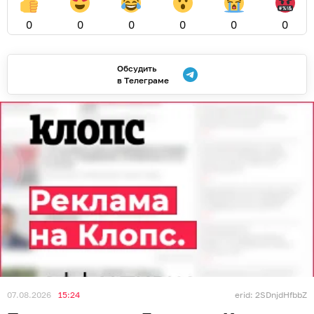
0
0
0
0
0
0
Обсудить
в Телеграме
07.08.2026
15:24
erid: 2SDnjdHfbbZ