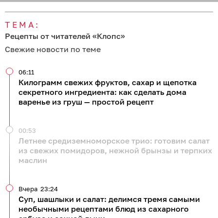
ТЕМА:
Рецепты от читателей «Клопс»
Свежие новости по теме
06:11
Килограмм свежих фруктов, сахар и щепотка
секретного ингредиента: как сделать дома
варенье из груш — простой рецепт
00:53
Летнее средиземноморское трио: готовим салат
из свежих помидоров, нежной брынзы и терпких
маслин
Вчера
23:24
Суп, шашлыки и салат: делимся тремя самыми
необычными рецептами блюд из сахарного