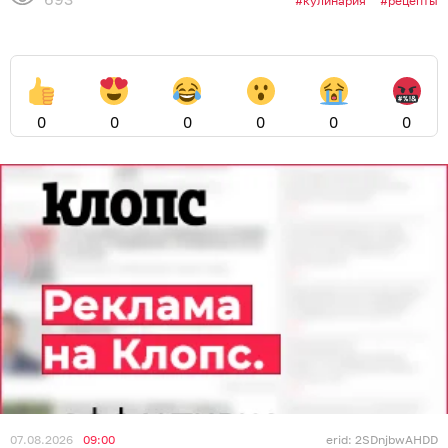
кулинария
рецепты
0
0
0
0
0
0
07.08.2026
09:00
erid: 2SDnjbwAHDD