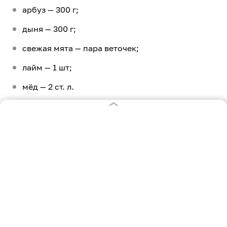
арбуз — 300 г;
дыня — 300 г;
свежая мята — пара веточек;
лайм — 1 шт;
мёд — 2 ст. л.
Приготовление
Ложкой-нуазеткой сделать из мякоти аккуратные
шарики или нарезать фрукты небольшими кубиками.
Нанизать их поочерёдно на деревянные шпажки,
чередуя с листочками мяты. Получившиеся
«шашлычки» посыпать цедрой лайма, полить его
соком и мёдом.
Освежающий гаспачо