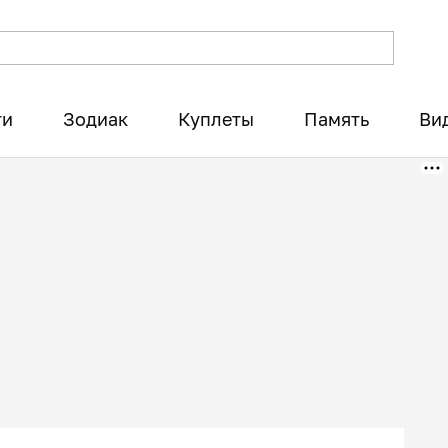
ти
Зодиак
Куплеты
Память
Ви