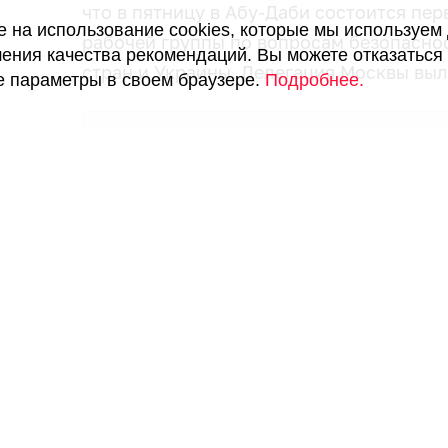
что в пятницу в Абу-Даби состоится пе
ие на использование cookies, которые мы используем
рабочей группы по вопросам безопаснос
ения качества рекомендаций. Вы можете отказаться 
стран и Украины. Делегация Москвы выл
е параметры в своем браузере.
Подробнее.
До чего договорились Путин и посланн
здесь.