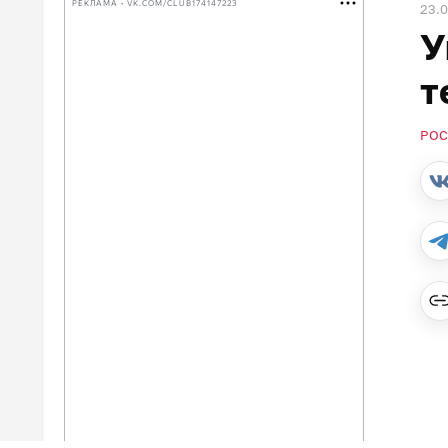
РЕКЛАМА • VK.COM/CLUB174147223
23.0
У
т
РОС