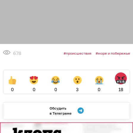
678
происшествия
море и побережье
0
0
0
3
0
18
Обсудить
в Телеграме