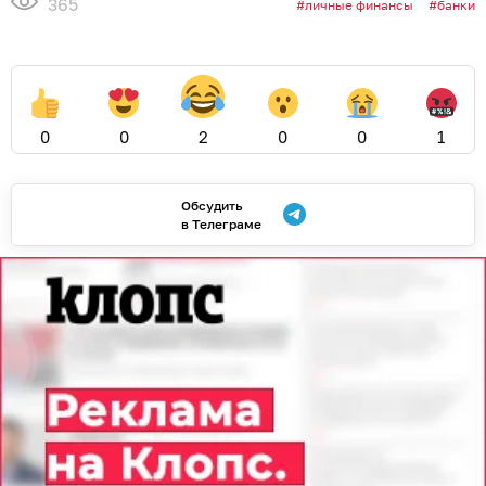
365
личные финансы
банки
0
0
2
0
0
1
Обсудить
в Телеграме