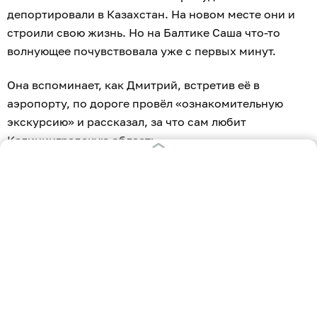
депортировали в Казахстан. На новом месте они и
строили свою жизнь. Но на Балтике Саша что-то
волнующее почувствовала уже с первых минут.
Она вспоминает, как Дмитрий, встретив её в
аэропорту, по дороге провёл «ознакомительную
экскурсию» и рассказал, за что сам любит
Калининградскую область.
«А я, как только сошла с трапа, поняла, что
влюбилась раз и навсегда, — говорит она. — Увидела
придорожные аллеи, как только в город заехали,
оглядела окрестности. Архитектура поразила.
У меня немецкие корни, но в Германии
никогда не была. Но что-то знакомое во
мне здесь, видимо, откликнулось».