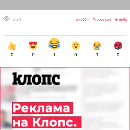
368
хобби
гороскоп
глоба
0
0
1
0
0
0