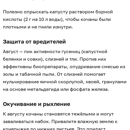
Полезно опрыскать капусту раствором борной
кислоты (2 г на 10 л воды), чтобы кочаны были
плотными и не гнили изнутри.
Защита от вредителей
Август — пик активности гусениц (капустной
белянки и совки), слизней и тли. Против них
эффективны биопрепараты, опудривание смесью из
золы и табачной пыли. От слизней помогает
мульчирование яичной скорлупой, хвоей, гранулами
на основе метальдегида или фосфата железа.
Окучивание и рыхление
К августу кочаны становятся тяжёлыми и могут
заваливаться набок. Привалите влажную землю к
кочерыжке до нижних листьев. Это придаст