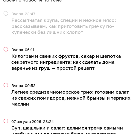
Вчера
23:47
Рассыпчатая крупа, специи и нежное мясо:
рассказываем, как приготовить гречку по-
купечески без лишних хлопот
Вчера
06:11
Килограмм свежих фруктов, сахар и щепотка
секретного ингредиента: как сделать дома
варенье из груш — простой рецепт
Вчера
00:53
Летнее средиземноморское трио: готовим салат
из свежих помидоров, нежной брынзы и терпких
маслин
07 августа 2026
23:24
Суп, шашлыки и салат: делимся тремя самыми
необычными рецептами блюд из сахарного