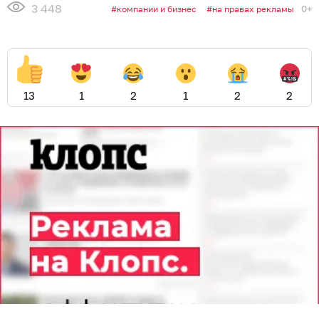
3 448
0+
компании и бизнес
на правах рекламы
13
1
2
1
2
2