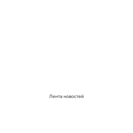
939
огород
сад
6
0
0
1
0
1
Лента новостей