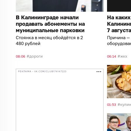
В Калининграде начали
На каких
продавать абонементы на
Калининг
муниципальные парковки
7 август
Стоянка в месяц обойдётся в 2
Причина —
480 рублей
оборудова
дороги
жкх
08:06
06:14
РЕКЛАМА • VK.COM/CLUB174147223
кули
01:53