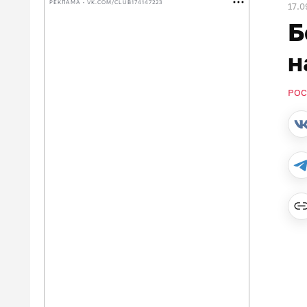
РЕКЛАМА • VK.COM/CLUB174147223
17.0
Б
н
РОС