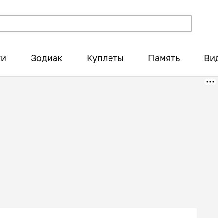
ти
Зодиак
Куплеты
Память
Ви