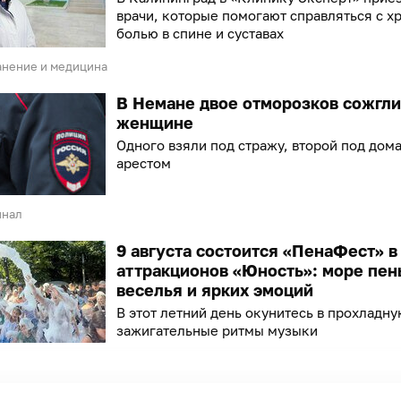
врачи, которые помогают справляться с х
болью в спине и суставах
анение и медицина
В Немане двое отморозков сожгл
женщине
Одного взяли под стражу, второй под до
арестом
инал
9 августа состоится «ПенаФест» в
аттракционов «Юность»: море пен
веселья и ярких эмоций
В этот летний день окунитесь в прохладну
зажигательные ритмы музыки