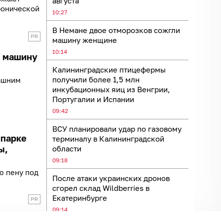
августа
ронической
10:27
В Немане двое отморозков сожгли
машину женщине
10:14
и машину
Калининградские птицефермы
получили более 1,5 млн
машним
инкубационных яиц из Венгрии,
Португалии и Испании
09:42
ВСУ планировали удар по газовому
 парке
терминалу в Калининградской
ы,
области
09:18
ю пену под
После атаки украинских дронов
сгорел склад Wildberries в
Екатеринбурге
09:14