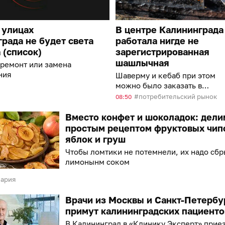
 улицах
В центре Калининграда
рада не будет света
работала нигде не
а (список)
зарегистрированная
шашлычная
 ремонт или замена
ния
Шаверму и кебаб при этом
можно было заказать в
интернете с доставкой
потребительский рынок
08:50
Вместо конфет и шоколадок: дели
простым рецептом фруктовых чип
яблок и груш
Чтобы ломтики не потемнели, их надо сбр
лимонынм соком
нария
Врачи из Москвы и Санкт-Петербу
примут калининградских пациенто
В Калининград в «Клинику Эксперт» прие