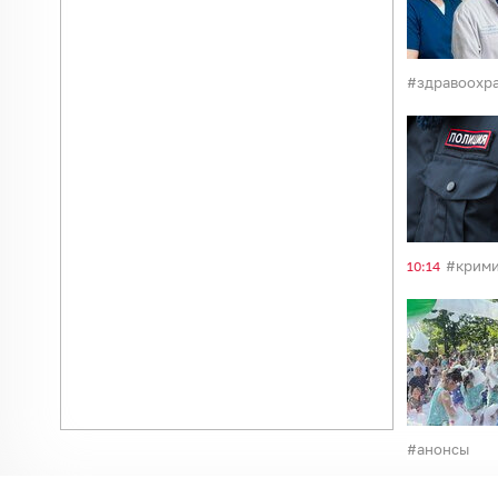
здравоохр
крим
10:14
анонсы