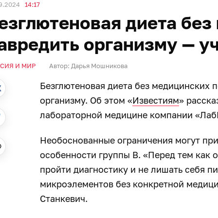
9.2024
14:17
езглютеновая диета без
авредить организму — у
СИЯ И МИР
Автор:
Дарья Мошникова
Безглютеновая диета без медицинских 
организму. Об этом «
Известиям
» расска
лабораторной медицине компании «Лаб
Необоснованные ограничения могут прив
особенности группы В. «Перед тем как о
пройти диагностику и не лишать себя п
микроэлементов без конкретной медици
Станкевич.