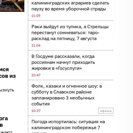
калининградских аграриев сделать
паузу во время уборочной страды
11:05
Раки выйдут из тупика, а Стрельцы
перестанут сомневаться: таро-
расклад на пятницу, 7 августа
11:04
В Госдуме рассказали, когда
россиянам начнут приходить
жировки в «Госуслуги»
мся
сов из
10:47
Фолк, казаки и огненное шоу: в
ызнуть
субботу в Славском районе
запланировано 3 необычных
события
10:37
рга
Погода испортилась: ситуация на
в
калининградском побережье 7
зжают