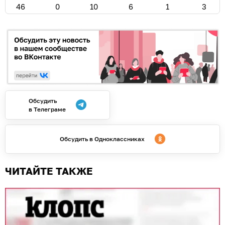
08.08.2026
10:10
Дамир Батыршин
Купаться можно только на одном
пляже: ситуация на
калининградском побережье 8
августа
КАЛИНИНГРАД