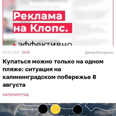
Иллюстрация: Ксения Александрова / «Клопс»
Почти на всех пляжах Калининградской области
запрещено заходить в море. Об обстановке на
курортах «Клопс» сообщили спасатели.
В субботу, 8 августа, на Балтике сильное волнение. У
побережья отбойное течение.
Балтийск:
чёрный флаг, купаться категорически
запрещено. Продолжается шторм. На море
сильное отбойное течение. Температура воды +20
°C.
Зеленоградск:
флаг чёрный, на купание
установлен запрет, сильные волны. Температура