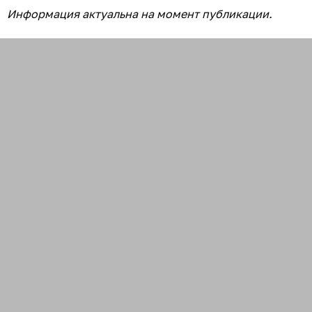
Вчера
10:27
Погода испортилась: ситуация на
калининградском побережье 7 августа
06 августа 2026
10:10
Прошёл дождик и снова показалось солнце:
погода на калининградском побережье 6 августа
05 августа 2026
10:10
«Еле дышим — как в сауне»: погода на
калининградском побережье 5 августа
04 августа 2026
10:16
«Нам пока везёт»: погода на калининградском
побережье 4 августа
Все новости по теме