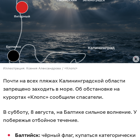
воды +18 °C.
Пионерский:
флаг жёлтый, купаться разрешено
с осторожностью. Температура воздуха +18 °C.
Температура воды +18 °C.
Светлогорск:
чёрный флаг, заходить в море
запрещено. Сильное отбойное течение.
Температура воды +18-19 °C. Ветер северо-
западный, высота волн 1,5 балла.
Янтарный:
красный флаг, купаться запрещено.
Море холодное: +17 °C.
Информация актуальна на момент публикации.