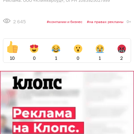
Реклама. ООО «Клинкербуд», ОГРН 1083925027999
2 645
0+
компании и бизнес
на правах рекламы
10
0
1
0
1
2