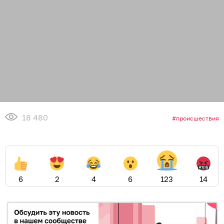
18 480
происшествия
6
2
4
6
123
14