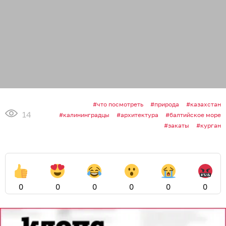
что посмотреть
природа
казахстан
14
калининградцы
архитектура
балтийское море
закаты
курган
0
0
0
0
0
0