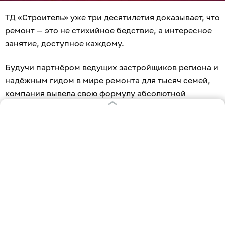
ТД «Строитель» уже три десятилетия доказывает, что
ремонт — это не стихийное бедствие, а интересное
занятие, доступное каждому.
Будучи партнёром ведущих застройщиков региона и
надёжным гидом в мире ремонта для тысяч семей,
компания вывела свою формулу абсолютной
выгоды:
Для каждого
: копите кешбэк
4% баллами
с каждой
покупки по накопительной карте и оплачивайте ими
до 30% будущих товаров и услуг.
Для новосёлов
: карта «НовосЁл» срезает сразу
7%
от цены
на огромный ассортимент отделочных
материалов.