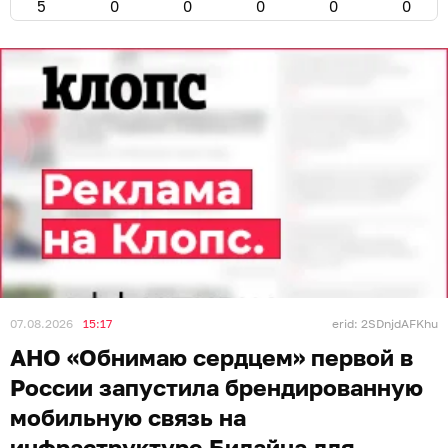
5
0
0
0
0
0
07.08.2026
15:17
erid: 2SDnjdAFKhu
АНО «Обнимаю сердцем» первой в
России запустила брендированную
мобильную связь на
инфраструктуре Билайна для