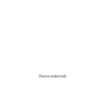
раза
за то, что он забросил землю и вовремя не
оплатил штраф.
Лента новостей
185
сельское хозяйство