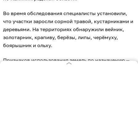
Во время обследования специалисты установили,
что участки заросли сорной травой, кустарниками и
деревьями. На территориях обнаружили вейник,
золотарник, крапиву, берёзы, липы, черёмуху,
боярышник и ольху.
Признаков использования земель по назначению —
обработки почвы, сенокошения или выпаса скота —
специалисты не нашли. В августе владельцу одного
участка и арендатору другого направили
предостережения. Им предложили устранить
нарушения и привести земли в состояние,
пригодное для использования по назначению.
В Калининградской области предпринимателя
из Зеленоградского района
оштрафовали в два