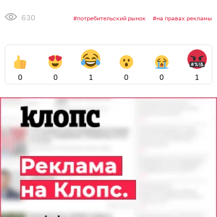
630
потребительский рынок
на правах рекламы
0
0
1
0
0
1