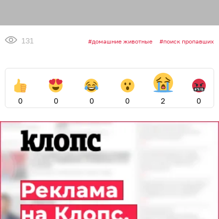
131
домашние животные
поиск пропавших
0
0
0
0
2
0