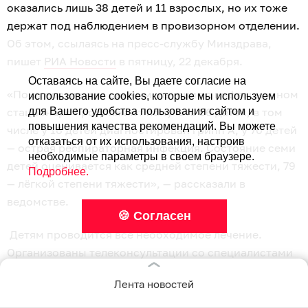
оказались лишь 38 детей и 11 взрослых, но их тоже
держат под наблюдением в провизорном отделении.
Об этом, ссылаясь на пресс-службу Минздрава,
пишет
РИА Новости
в пятницу, 22 декабря.
Оставаясь на сайте, Вы даете согласие на
«По оперативным данным, лечение в инфекционном
использование cookies, которые мы используем
стационаре продолжают получать 86 детей, в том
для Вашего удобства пользования сайтом и
повышения качества рекомендаций. Вы можете
числе у 16 детей диагностирован грипп А, у 70 детей
отказаться от их использования, настроив
— острая респираторная инфекция. Состояние семи
необходимые параметры в своем браузере.
детей оценивается как средней степени тяжести, 79
Подробнее.
— лёгкой степени тяжести», — рассказали в
ведомстве.
🍪 Согласен
Детям проводится все необходимое лечение.
Организованы телеконсультации со специалистами
Российской детской клинической больницы
Лента новостей
Минздрава.