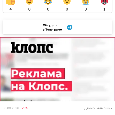
4
0
0
0
0
1
Обсудить
в Телеграме
06.08.2026
21:18
Дамир Батыршин