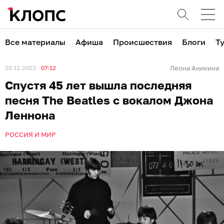
Все материалы
Афиша
Происшествия
Блоги
Т
03.11.2023
07:12
Леона Аникина
Спустя 45 лет вышла последняя
песня The Beatles с вокалом Джона
Леннона
РОССИЯ И МИР