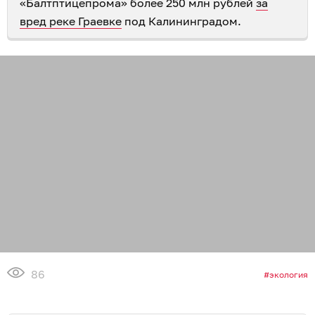
«Балтптицепрома» более 250 млн рублей
за
вред реке Граевке
под Калининградом.
86
экология