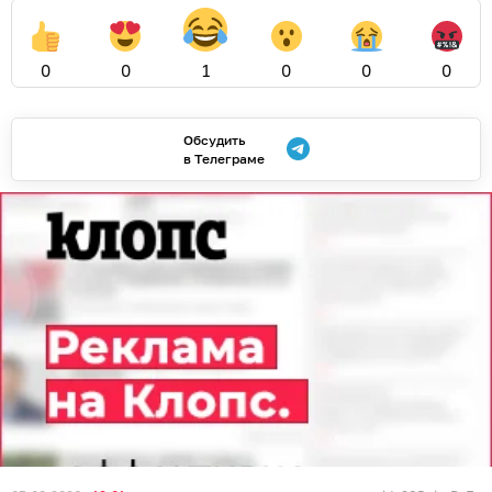
0
0
1
0
0
0
Обсудить
в Телеграме