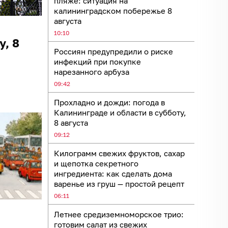
пляже: ситуация на
калининградском побережье 8
августа
10:10
у, 8
Россиян предупредили о риске
инфекций при покупке
нарезанного арбуза
09:42
Прохладно и дожди: погода в
Калининграде и области в субботу,
8 августа
09:12
Килограмм свежих фруктов, сахар
и щепотка секретного
ингредиента: как сделать дома
варенье из груш — простой рецепт
06:11
Летнее средиземноморское трио:
готовим салат из свежих