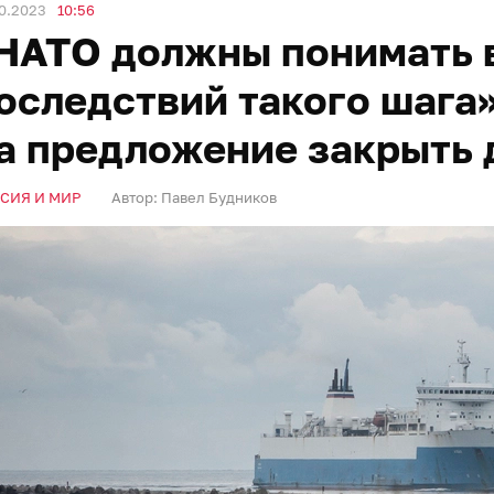
0.2023
10:56
НАТО должны понимать 
оследствий такого шага
а предложение закрыть 
СИЯ И МИР
Автор:
Павел Будников