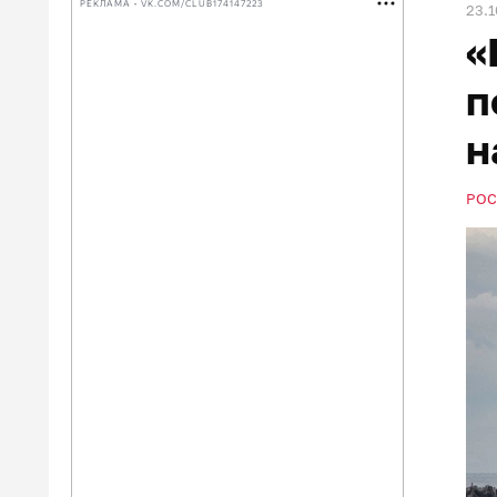
РЕКЛАМА • VK.COM/CLUB174147223
23.1
«
п
н
РОС