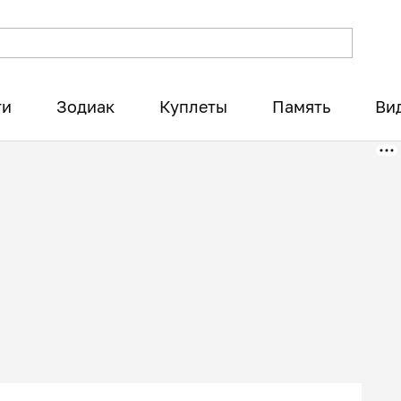
ти
Зодиак
Куплеты
Память
Ви