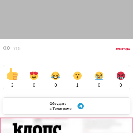
715
погода
3
0
0
1
0
0
Обсудить
в Телеграме