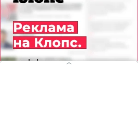
08.08.2026
06:11
Дарья Мошникова
Килограмм свежих фруктов, сахар и
щепотка секретного ингредиента:
как сделать дома варенье из груш —
простой рецепт
РЕЦЕПТЫ