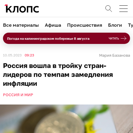
Все материалы
Афиша
Происшествия
Блоги
Т
Погода на калининградском побережье 8 августа
ЧИТАТЬ
10.05.2023
09:23
Мария Базанова
Россия вошла в тройку стран-
лидеров по темпам замедления
инфляции
РОССИЯ И МИР