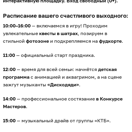
интерактивную площадку. Вход свободный (0+).
Расписание вашего счастливого выходного:
10:00–16:00
— включаемся в игру! Проходим
увлекательные
квесты в шатрах
, позируем в
стильной
фотозоне
и подкрепляемся на
фудкорте
.
11:00
— официальный старт праздника.
12:00
— время для всей семьи: начнётся
детская
программа
с анимацией и аквагримом, а на сцене
зажгут музыканты
«Дискодяди»
.
14:00
— профессиональное состязание
в Конкурсе
Мастеров
.
15:00
— музыкальный драйв от группы «КТБ».