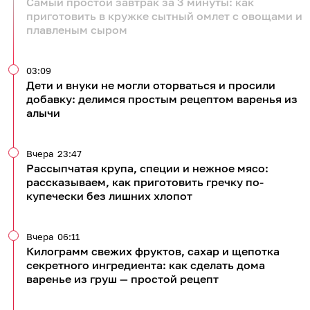
Самый простой завтрак за 3 минуты: как
приготовить в кружке сытный омлет с овощами и
плавленым сыром
03:09
Дети и внуки не могли оторваться и просили
добавку: делимся простым рецептом варенья из
алычи
Вчера
23:47
Рассыпчатая крупа, специи и нежное мясо:
рассказываем, как приготовить гречку по-
купечески без лишних хлопот
Вчера
06:11
Килограмм свежих фруктов, сахар и щепотка
секретного ингредиента: как сделать дома
варенье из груш — простой рецепт