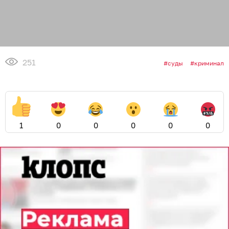
251
суды
криминал
1
0
0
0
0
0