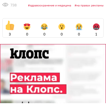
738
здравоохранение и медицина
на правах рекламы
3
0
0
0
0
1