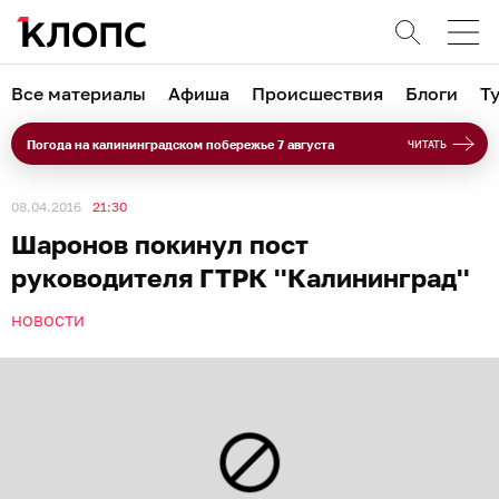
Все материалы
Афиша
Происшествия
Блоги
Т
Погода на калининградском побережье 7 августа
ЧИТАТЬ
08.04.2016
21:30
Шаронов покинул пост
руководителя ГТРК ''Калининград''
НОВОСТИ