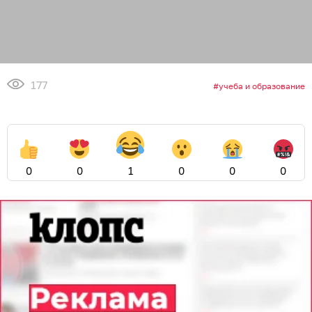
177
учеба и образование
0
0
1
0
0
0