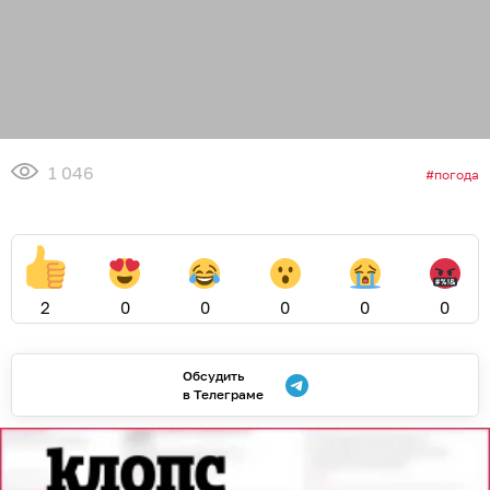
1 046
погода
2
0
0
0
0
0
Обсудить
в Телеграме