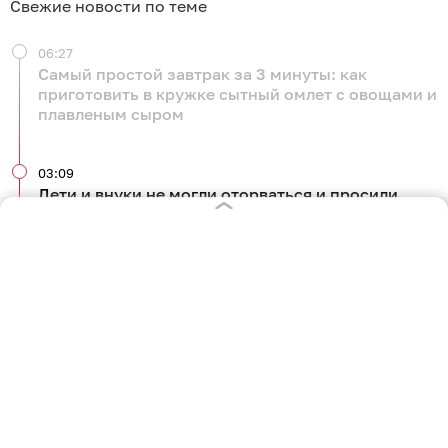
Свежие новости по теме
06:27
Самый простой завтрак за 3 минуты: как
приготовить в кружке сытный омлет с овощами и
плавленым сыром
03:09
Дети и внуки не могли оторваться и просили
добавку: делимся простым рецептом варенья из
алычи
Вчера
23:47
Рассыпчатая крупа, специи и нежное мясо:
рассказываем, как приготовить гречку по-
купечески без лишних хлопот
Вчера
06:11
Килограмм свежих фруктов, сахар и щепотка