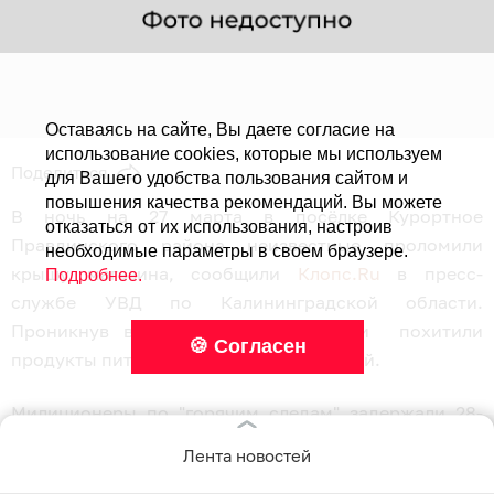
Оставаясь на сайте, Вы даете согласие на
использование cookies, которые мы используем
Поделиться
для Вашего удобства пользования сайтом и
повышения качества рекомендаций. Вы можете
В ночь на 27 марта в посёлке Курортное
отказаться от их использования, настроив
Правдинского района неизвестные проломили
необходимые параметры в своем браузере.
крышу магазина, сообщили
Клопс.Ru
в пресс-
Подробнее.
службе УВД по Калининградской области.
Проникнув в помещение, взломщики похитили
🍪 Согласен
продукты питания на сумму 5000 рублей.
Милиционеры по "горячим следам" задержали 28-
летнего и 34-летнего мужчин. Возбуждено
Лента новостей
уголовное дело.